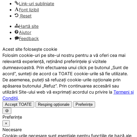
Link-uri subliniate
Font lizibil
Reset
Hartă site
Ajutor
Feedback
Acest site folosește cookie
Folosim cookie-uri pe site-ul nostru pentru a vă oferi cea mai
relevantă experiență, reținând preferințele și vizitele
dumneavoastră. Prin efectuarea unui click pe butonul „Sunt de
acord”, sunteți de acord ca TOATE cookie-urile să fie utilizate.
De asemenea, puteți să refuzați cookie-urile opționale prin
apăsarea butonului „Refuz”. Prin continuarea accesării sau
utilizării Site-ului web vă exprimați acordul cu privire la
Termeni și
Condiții
.
Accept TOATE
Resping opționale
Preferințe
🍪
Preferințe
×
Necesare
Cookie-urile necesare sunt esențiale pentru funcțiile de bază ale