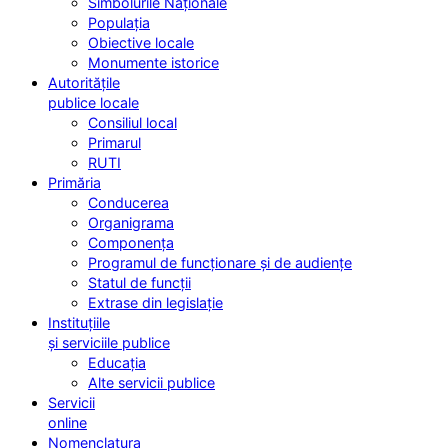
Simbolurile Naționale
Populația
Obiective locale
Monumente istorice
Autoritățile
publice locale
Consiliul local
Primarul
RUTI
Primăria
Conducerea
Organigrama
Componența
Programul de funcționare și de audiențe
Statul de funcții
Extrase din legislație
Instituțiile
și serviciile publice
Educația
Alte servicii publice
Servicii
online
Nomenclatura