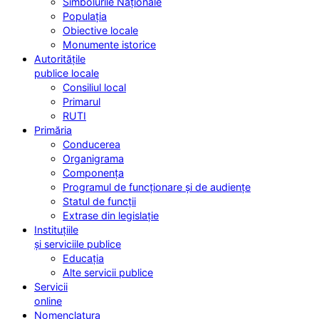
Simbolurile Naționale
Populația
Obiective locale
Monumente istorice
Autoritățile
publice locale
Consiliul local
Primarul
RUTI
Primăria
Conducerea
Organigrama
Componența
Programul de funcționare și de audiențe
Statul de funcții
Extrase din legislație
Instituțiile
și serviciile publice
Educația
Alte servicii publice
Servicii
online
Nomenclatura