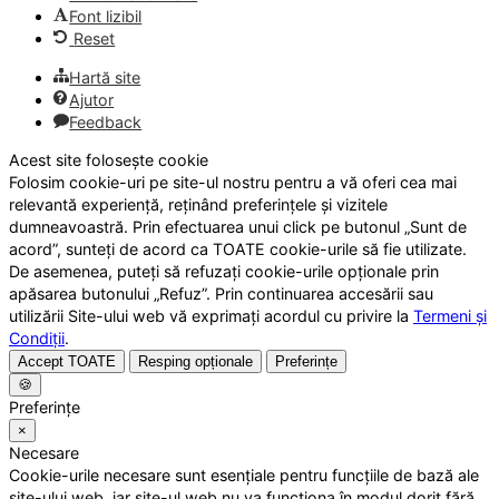
Font lizibil
Reset
Hartă site
Ajutor
Feedback
Acest site folosește cookie
Folosim cookie-uri pe site-ul nostru pentru a vă oferi cea mai
relevantă experiență, reținând preferințele și vizitele
dumneavoastră. Prin efectuarea unui click pe butonul „Sunt de
acord”, sunteți de acord ca TOATE cookie-urile să fie utilizate.
De asemenea, puteți să refuzați cookie-urile opționale prin
apăsarea butonului „Refuz”. Prin continuarea accesării sau
utilizării Site-ului web vă exprimați acordul cu privire la
Termeni și
Condiții
.
Accept TOATE
Resping opționale
Preferințe
🍪
Preferințe
×
Necesare
Cookie-urile necesare sunt esențiale pentru funcțiile de bază ale
site-ului web, iar site-ul web nu va funcționa în modul dorit fără