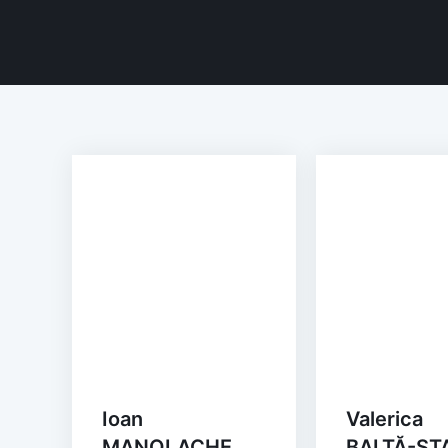
Ioan
Valerica
MANOLACHE
BALTĂ-ST