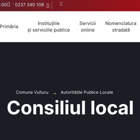
4:00
0237 240 108
Instituțiile
Servicii
Nomenclatura
Primăria
și serviciile publice
online
stradală
Comuna Vulturu
Autoritățile Publice Locale
Consiliul local