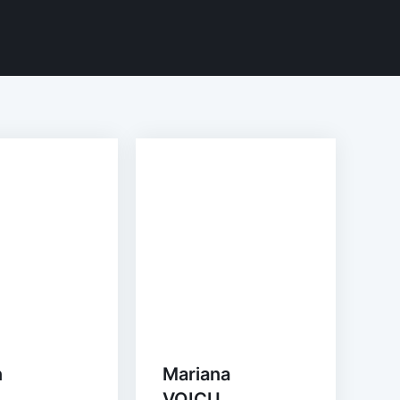
n
Mariana
VOICU