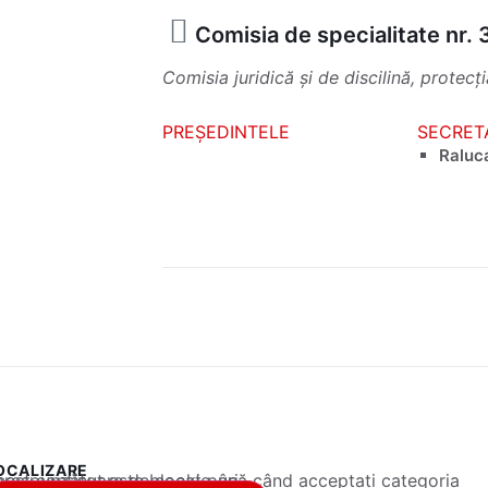
Comisia de specialitate nr. 
Comisia juridică și de discilină, protecț
PREȘEDINTELE
SECRET
Raluc
OCALIZARE
 conținut este blocat până când acceptați categoria corespunzătoare de cookie-uri.