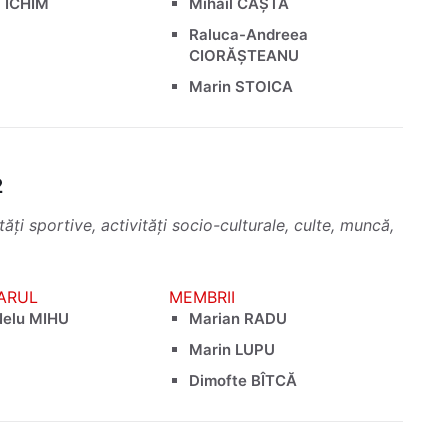
ă ICHIM
Mihail CAȘTĂ
Raluca-Andreea
CIORĂȘTEANU
Marin STOICA
2
ăți sportive, activități socio-culturale, culte, muncă,
ARUL
MEMBRII
Nelu MIHU
Marian RADU
Marin LUPU
Dimofte BÎTCĂ