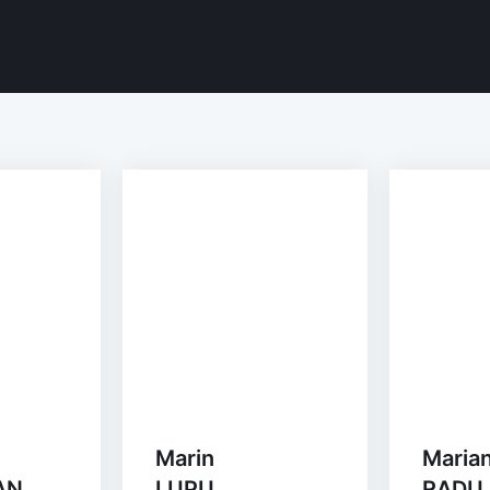
Marin
Maria
AN
LUPU
RADU