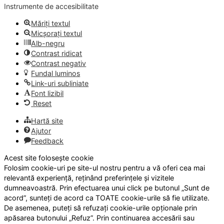
Instrumente de accesibilitate
Măriți textul
Micșorați textul
Alb-negru
Contrast ridicat
Contrast negativ
Fundal luminos
Link-uri subliniate
Font lizibil
Reset
Hartă site
Ajutor
Feedback
Acest site folosește cookie
Folosim cookie-uri pe site-ul nostru pentru a vă oferi cea mai
relevantă experiență, reținând preferințele și vizitele
dumneavoastră. Prin efectuarea unui click pe butonul „Sunt de
acord”, sunteți de acord ca TOATE cookie-urile să fie utilizate.
De asemenea, puteți să refuzați cookie-urile opționale prin
apăsarea butonului „Refuz”. Prin continuarea accesării sau