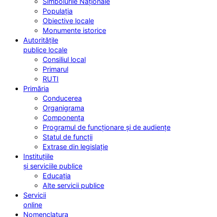
Simbolurile Naționale
Populația
Obiective locale
Monumente istorice
Autoritățile
publice locale
Consiliul local
Primarul
RUTI
Primăria
Conducerea
Organigrama
Componența
Programul de funcționare și de audiențe
Statul de funcții
Extrase din legislație
Instituțiile
și serviciile publice
Educația
Alte servicii publice
Servicii
online
Nomenclatura