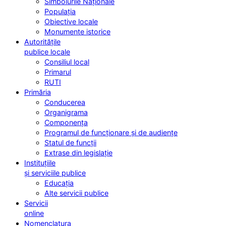
Simbolurile Naționale
Populația
Obiective locale
Monumente istorice
Autoritățile
publice locale
Consiliul local
Primarul
RUTI
Primăria
Conducerea
Organigrama
Componența
Programul de funcționare și de audiențe
Statul de funcții
Extrase din legislație
Instituțiile
și serviciile publice
Educația
Alte servicii publice
Servicii
online
Nomenclatura