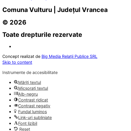
Comuna Vulturu | Județul Vrancea
© 2026
Toate drepturile rezervate
Concept realizat de
Big Media Relații Publice SRL
Skip to content
Instrumente de accesibilitate
Măriți textul
Micșorați textul
Alb-negru
Contrast ridicat
Contrast negativ
Fundal luminos
Link-uri subliniate
Font lizibil
Reset