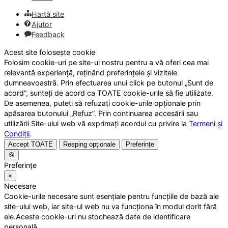
Hartă site
Ajutor
Feedback
Acest site folosește cookie
Folosim cookie-uri pe site-ul nostru pentru a vă oferi cea mai
relevantă experiență, reținând preferințele și vizitele
dumneavoastră. Prin efectuarea unui click pe butonul „Sunt de
acord”, sunteți de acord ca TOATE cookie-urile să fie utilizate.
De asemenea, puteți să refuzați cookie-urile opționale prin
apăsarea butonului „Refuz”. Prin continuarea accesării sau
utilizării Site-ului web vă exprimați acordul cu privire la
Termeni și
Condiții
.
Accept TOATE
Resping opționale
Preferințe
🍪
Preferințe
×
Necesare
Cookie-urile necesare sunt esențiale pentru funcțiile de bază ale
site-ului web, iar site-ul web nu va funcționa în modul dorit fără
ele.Aceste cookie-uri nu stochează date de identificare
personală.