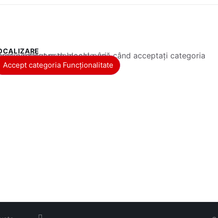
OCALIZARE
 conținut este blocat până când acceptați categoria corespunzătoare de cookie-uri.
Accept categoria Funcționalitate