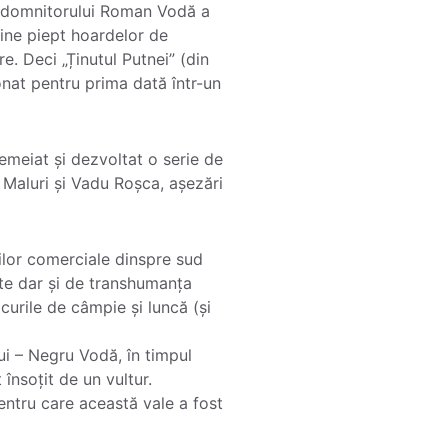
 a domnitorului Roman Vodă a
 ține piept hoardelor de
e. Deci „Ținutul Putnei” (din
onat pentru prima dată într-un
temeiat și dezvoltat o serie de
 Maluri și Vadu Roșca, așezări
rilor comerciale dinspre sud
te dar și de transhumanța
curile de câmpie și luncă (și
i – Negru Vodă, în timpul
însoțit de un vultur.
entru care această vale a fost