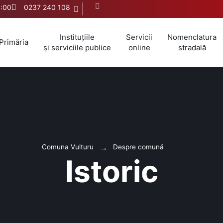
4:00
0237 240 108
Instituțiile
Servicii
Nomenclatura
Primăria
și serviciile publice
online
stradală
Comuna Vulturu
Despre comună
Istoric