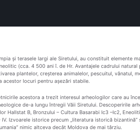
pia și terasele largi ale Siretului, au constituit elemente m
eolitic (cca. 4 500 ani î. de Hr. Avantajele cadrului natural
ultivarea plantelor, creșterea animalelor, pescuitul, vânatul, m
a acestor locuri pentru așezări stabile.
etnicirile acestora a trezit interesul arheologilor care au î
heologice de-a lungu întregii Văii Siretului. Descoperirile ar
or Hallstat B, Bronzului – Cultura Basarabi Ic3 –Ic2, Eneolit
V. Izvoarele istorice precum „literatura istorică bizantină” 
umania” nimic altceva decât Moldova de mai târziu.