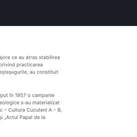
ajore ce au atras stabilirea
 privind practicarea
eșteșugurile, au constituit
nceput în 1957 o campanie
heologice s-au materializat
ic – Cultura Cucuteni A – B,
și „Actul Papal de la