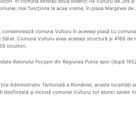
itori. În comună existau două biserici (la Vulturu de Jos și 
 comunei, mai funcționa la acea vreme, în plasa Marginea de
 consemnează comuna Vulturu în aceeași plasă cu comuna H
u Sărat. Comuna Vulturu avea aceeași structură și 4168 de l
69 locuitori.
date Raionului Focșani din Regiunea Putna apoi (după 1952
ire Administrativ Teritorială a României, aceste localități au
 desființată și inclusă comunei Vulturu; tot atunci satele V