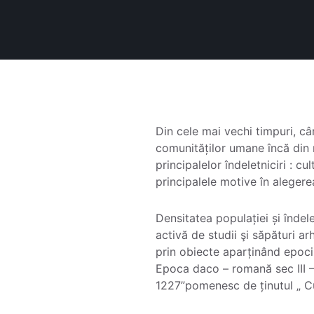
Din cele mai vechi timpuri, câm
comunităților umane încă din n
principalelor îndeletniciri : c
principalele motive în alegere
Densitatea populației și îndel
activă de studii şi săpături ar
prin obiecte aparținând epocil
Epoca daco – romană sec III – I
1227”pomenesc de ținutul „ C