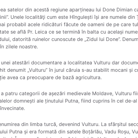
tatea satelor din acestă regiune aparțineau lui Done Dimian 
ginii”. Unele localităţi cum este Hîngulești își are numele din 
l mai probabil acele ridicături făcute de oameni de pe care tu
ătate se află Pr. Leica ce se termină în balta cu același num
lui, datorită ruinelor cunoscute de „Zidul lui Done”. Denumir
n zilele noastre.
 unei atestări documentare a localitatea Vulturu dar docum
hit denumit „Vulturu” în jurul căruia s-au stabilit mocani și 
ație avea ca preocupare de bază agricultura.
a a patru categorii de așezări medievale Moldave, Vulturu fii
elor domnești ale ținutului Putna, fiind cuprins în cel de-al 
e învecinate.
enumirea din limba turcă, devenind Vulturu. La sfârșitul sec
ețului Putna și era formată din satele Boțârlău, Vadu Roșu, Vu