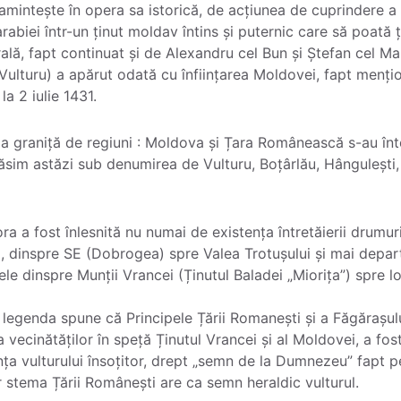
amintește în opera sa istorică, de acțiunea de cuprindere
sarabiei într-un ținut moldav întins și puternic care să poată
rală, fapt continuat și de Alexandru cel Bun și Ștefan cel Mar
Vulturu) a apărut odată cu înființarea Moldovei, fapt menți
a 2 iulie 1431.
e, la graniță de regiuni : Moldova și Țara Românească s-au în
găsim astăzi sub denumirea de Vulturu, Boțârlău, Hângulești,
ora a fost înlesnită nu numai de existența întretăierii drumu
, dinspre SE (Dobrogea) spre Valea Trotușului și mai depar
ele dinspre Munții Vrancei (Ținutul Baladei „Miorița”) spre lo
egenda spune că Principele Țării Romanești și a Făgărașulu
vecinătăților în speță Ținutul Vrancei și al Moldovei, a fost 
nța vulturului însoțitor, drept „semn de la Dumnezeu” fapt p
ar stema Țării Românești are ca semn heraldic vulturul.