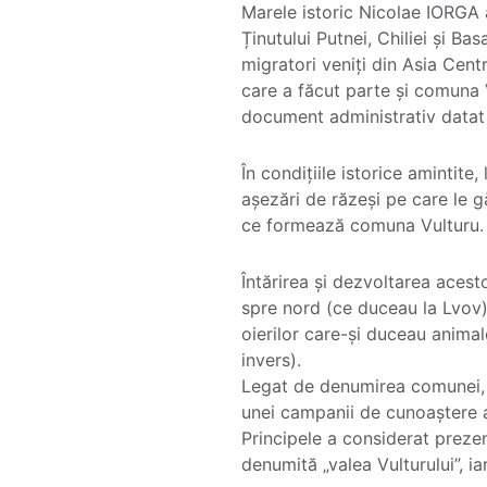
Marele istoric Nicolae IORGA 
Ținutului Putnei, Chiliei și Ba
migratori veniți din Asia Cent
care a făcut parte și comuna 
document administrativ datat l
În condițiile istorice amintit
așezări de răzeși pe care le 
ce formează comuna Vulturu.
Întărirea și dezvoltarea acest
spre nord (ce duceau la Lvov)
oierilor care-și duceau animal
invers).
Legat de denumirea comunei, l
unei campanii de cunoaștere a 
Principele a considerat preze
denumită „valea Vulturului”, i