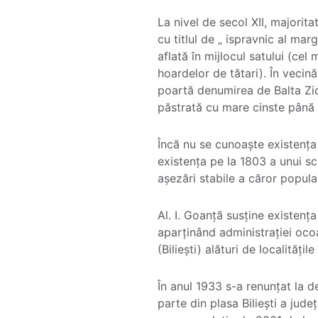
La nivel de secol XII, majori
cu titlul de „ ispravnic al mar
aflată în mijlocul satului (ce
hoardelor de tătari). În vecin
poartă denumirea de Balta Zidu
păstrată cu mare cinste până î
Încă nu se cunoaște existența
existența pe la 1803 a unui sc
așezări stabile a căror popul
Al. I. Goanță susține existenț
aparținând administrației ocoal
(Biliești) alături de localitățil
În anul 1933 s-a renunțat la d
parte din plasa Biliești a jud