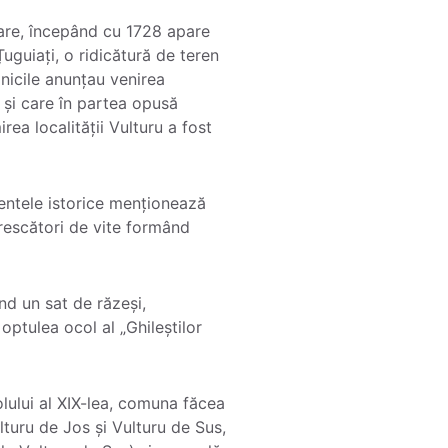
care, începând cu 1728 apare
Țuguiați, o ridicătură de teren
lnicile anunțau venirea
e și care în partea opusă
ea localității Vulturu a fost
entele istorice menționează
crescători de vite formând
nd un sat de răzeși,
optulea ocol al „Ghileștilor
olului al XIX-lea, comuna făcea
lturu de Jos și Vulturu de Sus,