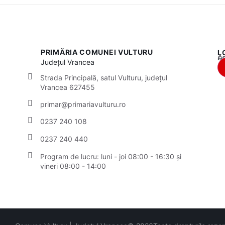
PRIMĂRIA COMUNEI VULTURU
L
Acest
Județul
Vrancea
Strada Principală, satul Vulturu, județul
Vrancea 627455
primar@primariavulturu.ro
0237 240 108
0237 240 440
Program de lucru: luni - joi 08:00 - 16:30 și
vineri 08:00 - 14:00