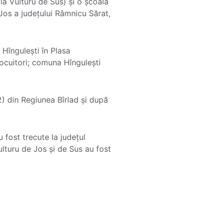
la Vulturu de Sus) și o școală
 Jos a județului Râmnicu Sărat,
îngulești în Plasa
ocuitori; comuna Hîngulești
) din Regiunea Bîrlad și după
 fost trecute la județul
ulturu de Jos și de Sus au fost