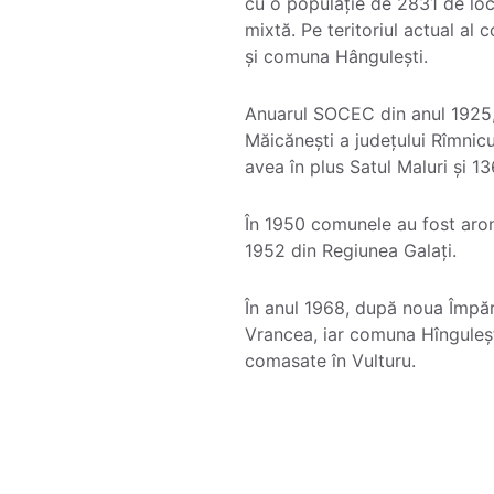
cu o populație de 2831 de locu
mixtă. Pe teritoriul actual al
și comuna Hângulești.
Anuarul SOCEC din anul 1925,
Măicănești a județului Rîmnic
avea în plus Satul Maluri și 13
În 1950 comunele au fost aron
1952 din Regiunea Galați.
În anul 1968, după noua Împărț
Vrancea, iar comuna Hîngulești
comasate în Vulturu.