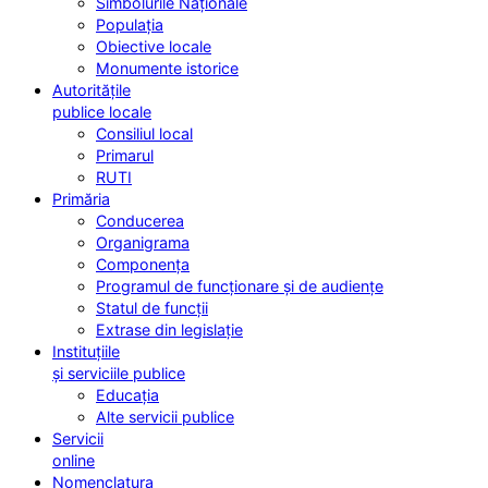
Simbolurile Naționale
Populația
Obiective locale
Monumente istorice
Autoritățile
publice locale
Consiliul local
Primarul
RUTI
Primăria
Conducerea
Organigrama
Componența
Programul de funcționare și de audiențe
Statul de funcții
Extrase din legislație
Instituțiile
și serviciile publice
Educația
Alte servicii publice
Servicii
online
Nomenclatura