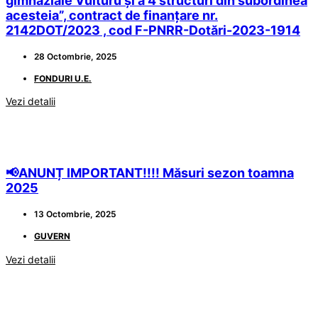
gimnaziale Vulturu și a 4 structuri din subordinea
acesteia”, contract de finanțare nr.
2142DOT/2023 , cod F-PNRR-Dotări-2023-1914
28 Octombrie, 2025
FONDURI U.E.
Vezi detalii
📢ANUNȚ IMPORTANT!!!! Măsuri sezon toamna
2025
13 Octombrie, 2025
GUVERN
Vezi detalii