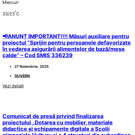
Miercuri
°
33/23
C
📢ANUNȚ IMPORTANT!!!! Măsuri auxiliare pentru
proiectul “Sprijin pentru persoanele defavorizate
în vederea asigurării alimentelor de bază/mese
calde” – Cod SMIS 336239
27 Noiembrie, 2025
GUVERN
Vezi detalii
Comunicat de presă privind finalizarea
proiectului „Dotarea cu mobilier, materiale
didactice și echipamente digitale a Școlii