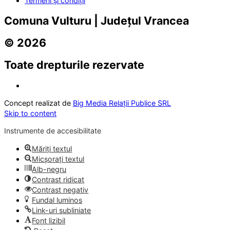
Termeni și condiții
Comuna Vulturu | Județul Vrancea
© 2026
Toate drepturile rezervate
Concept realizat de
Big Media Relații Publice SRL
Skip to content
Instrumente de accesibilitate
Măriți textul
Micșorați textul
Alb-negru
Contrast ridicat
Contrast negativ
Fundal luminos
Link-uri subliniate
Font lizibil