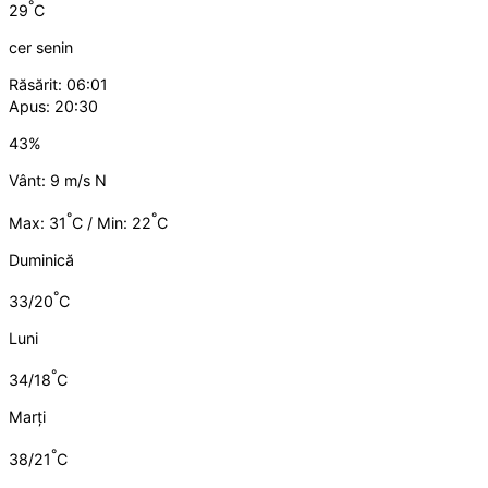
°
29
C
cer senin
Răsărit: 06:01
Apus: 20:30
43%
Vânt: 9 m/s N
°
°
Max: 31
C / Min: 22
C
Duminică
°
33/20
C
Luni
°
34/18
C
Marți
°
38/21
C