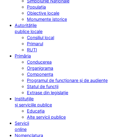
Simbolurile Naționale
Populația
Obiective locale
Monumente istorice
Autoritățile
publice locale
Consiliul local
Primarul
RUTI
Primăria
Conducerea
Organigrama
Componența
Programul de funcționare și de audiențe
Statul de funcții
Extrase din legislație
Instituțiile
și serviciile publice
Educația
Alte servicii publice
Servicii
online
Nomenclatura