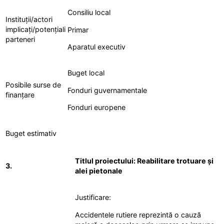
Consiliu local
Instituții/actori
implicați/potențiali
Primar
parteneri
Aparatul executiv
Buget local
Posibile surse de
Fonduri guvernamentale
finanțare
Fonduri europene
Buget estimativ
Titlul proiectului: Reabilitare trotuare și
3.
alei pietonale
Justificare:
Accidentele rutiere reprezintă o cauză