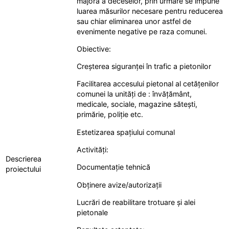
majoră a deceselor, prin urmare se impune
luarea măsurilor necesare pentru reducerea
sau chiar eliminarea unor astfel de
evenimente negative pe raza comunei.
Obiective:
Creșterea siguranței în trafic a pietonilor
Facilitarea accesului pietonal al cetățenilor
comunei la unități de : învățământ,
medicale, sociale, magazine sătești,
primărie, poliție etc.
Estetizarea spațiului comunal
Activități:
Descrierea
Documentație tehnică
proiectului
Obținere avize/autorizații
Lucrări de reabilitare trotuare și alei
pietonale