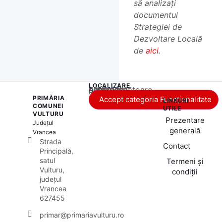
să analizați
documentul
Strategiei de
Dezvoltare Locală
de
aici
.
LOCALIZARE
Acest conținut este blocat până când acceptați categoria corespunzătoare de cookie-uri.
PRIMĂRIA
Accept categoria Funcționalitate
LINKURI
COMUNEI
UTILE
VULTURU
Prezentare
Județul
generală
Vrancea
Strada
Contact
Principală,
satul
Termeni și
Vulturu,
condiții
județul
Vrancea
627455
primar@primariavulturu.ro