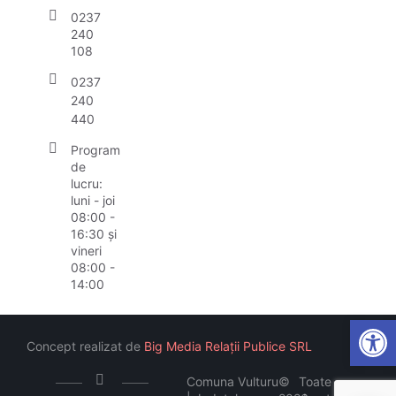
0237
240
108
0237
240
440
Program
de
lucru:
luni - joi
08:00 -
16:30 și
vineri
08:00 -
14:00
Open
Concept realizat de
Big Media Relații Publice SRL
Comuna Vulturu
©
Toate