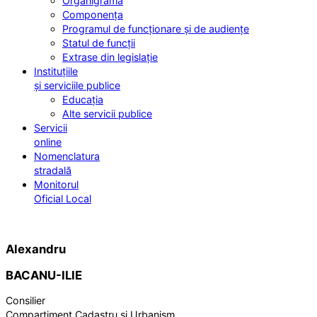
Organigrama
Componența
Programul de funcționare și de audiențe
Statul de funcții
Extrase din legislație
Instituțiile
și serviciile publice
Educația
Alte servicii publice
Servicii
online
Nomenclatura
stradală
Monitorul
Oficial Local
Alexandru
BACANU-ILIE
Consilier
Compartiment Cadastru și Urbanism