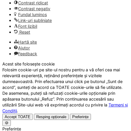
Contrast ridicat
Contrast negativ
Fundal luminos
Link-uri subliniate
Font lizibil
Reset
Hartă site
Ajutor
Feedback
Acest site folosește cookie
Folosim cookie-uri pe site-ul nostru pentru a vă oferi cea mai
relevantă experiență, reținând preferințele și vizitele
dumneavoastră. Prin efectuarea unui click pe butonul „Sunt de
acord”, sunteți de acord ca TOATE cookie-urile să fie utilizate.
De asemenea, puteți să refuzați cookie-urile opționale prin
apăsarea butonului „Refuz”. Prin continuarea accesării sau
utilizării Site-ului web vă exprimați acordul cu privire la
Termeni și
Condiții
.
Accept TOATE
Resping opționale
Preferințe
🍪
Preferințe