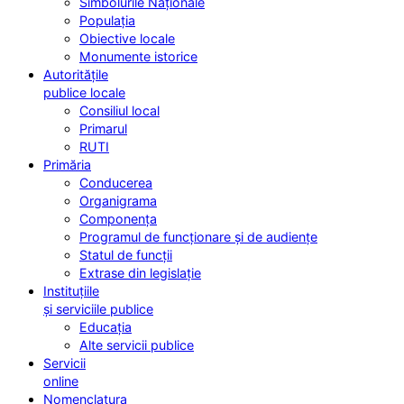
Simbolurile Naționale
Populația
Obiective locale
Monumente istorice
Autoritățile
publice locale
Consiliul local
Primarul
RUTI
Primăria
Conducerea
Organigrama
Componența
Programul de funcționare și de audiențe
Statul de funcții
Extrase din legislație
Instituțiile
și serviciile publice
Educația
Alte servicii publice
Servicii
online
Nomenclatura