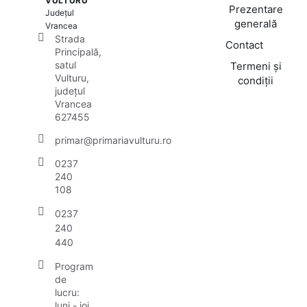
VULTURU
Prezentare
Județul
generală
Vrancea
Strada
Contact
Principală,
satul
Termeni și
Vulturu,
condiții
județul
Vrancea
627455
primar@primariavulturu.ro
0237
240
108
0237
240
440
Program
de
lucru:
luni - joi