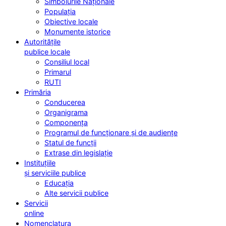
Simbolurile Naționale
Populația
Obiective locale
Monumente istorice
Autoritățile
publice locale
Consiliul local
Primarul
RUTI
Primăria
Conducerea
Organigrama
Componența
Programul de funcționare și de audiențe
Statul de funcții
Extrase din legislație
Instituțiile
și serviciile publice
Educația
Alte servicii publice
Servicii
online
Nomenclatura