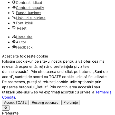
Contrast ridicat
Contrast negativ
Fundal luminos
Link-uri subliniate
Font lizibil
Reset
Hartă site
Ajutor
Feedback
Acest site folosește cookie
Folosim cookie-uri pe site-ul nostru pentru a vă oferi cea mai
relevantă experiență, reținând preferințele și vizitele
dumneavoastră. Prin efectuarea unui click pe butonul „Sunt de
acord”, sunteți de acord ca TOATE cookie-urile să fie utilizate.
De asemenea, puteți să refuzați cookie-urile opționale prin
apăsarea butonului „Refuz”. Prin continuarea accesării sau
utilizării Site-ului web vă exprimați acordul cu privire la
Termeni și
Condiții
.
Accept TOATE
Resping opționale
Preferințe
🍪
Preferințe