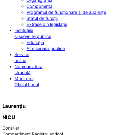
Organigrama
Componența
Programul de funcționare și de audiențe
Statul de funcții
Extrase din legislație
Instituțiile
și serviciile publice
Educația
Alte servicii publice
Servicii
online
Nomenclatura
stradală
Monitorul
Oficial Local
Laurențiu
NICU
Consilier
Compartiment Registru agricol