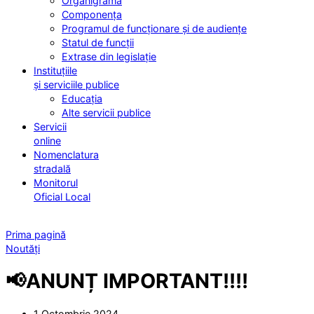
Organigrama
Componența
Programul de funcționare și de audiențe
Statul de funcții
Extrase din legislație
Instituțiile
și serviciile publice
Educația
Alte servicii publice
Servicii
online
Nomenclatura
stradală
Monitorul
Oficial Local
Prima pagină
Noutăți
📢ANUNȚ IMPORTANT!!!!
1 Octombrie 2024