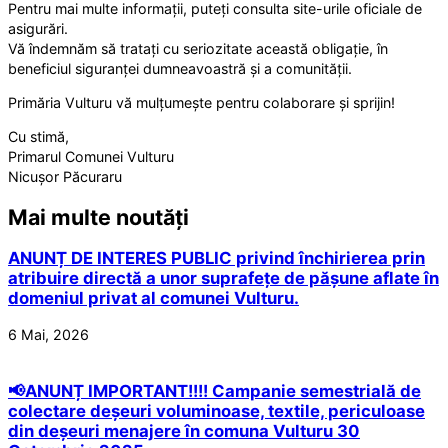
Pentru mai multe informații, puteți consulta site-urile oficiale de
asigurări.
Vă îndemnăm să tratați cu seriozitate această obligație, în
beneficiul siguranței dumneavoastră și a comunității.
Primăria Vulturu vă mulțumește pentru colaborare și sprijin!
Cu stimă,
Primarul Comunei Vulturu
Nicușor Păcuraru
Mai multe noutăți
ANUNȚ DE INTERES PUBLIC privind închirierea prin
atribuire directă a unor suprafețe de pășune aflate în
domeniul privat al comunei Vulturu.
6 Mai, 2026
📢ANUNȚ IMPORTANT!!!! Campanie semestrială de
colectare deșeuri voluminoase, textile, periculoase
din deșeuri menajere în comuna Vulturu 30