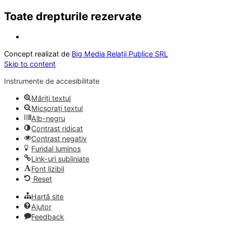
Toate drepturile rezervate
Concept realizat de
Big Media Relații Publice SRL
Skip to content
Instrumente de accesibilitate
Măriți textul
Micșorați textul
Alb-negru
Contrast ridicat
Contrast negativ
Fundal luminos
Link-uri subliniate
Font lizibil
Reset
Hartă site
Ajutor
Feedback