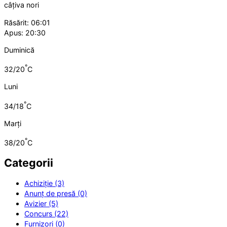
câțiva nori
Răsărit: 06:01
Apus: 20:30
Duminică
°
32/20
C
Luni
°
34/18
C
Marți
°
38/20
C
Categorii
Achiziție (3)
Anunț de presă (0)
Avizier (5)
Concurs (22)
Furnizori (0)