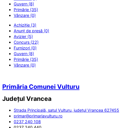
Guvern (8)
Primărie (35)
Vânzare (0)
Achiziție (3)
Anunț de presă (0)
Avizier (5)
Concurs (22)
Furnizori (0)
Guvern (8)
Primărie (35)
Vânzare (0)
Primăria Comunei Vulturu
Județul
Vrancea
Strada Principală, satul Vulturu, județul Vrancea 627455
primar@primariavulturu.ro
0237 240 108
0237 240 440