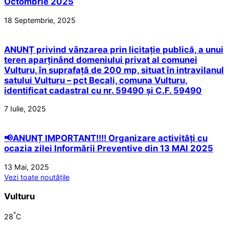
Octombrie 2025
18 Septembrie, 2025
ANUNȚ privind vânzarea prin licitație publică, a unui
teren aparținând domeniului privat al comunei
Vulturu, în suprafață de 200 mp, situat în intravilanul
satului Vulturu – pct Becali, comuna Vulturu,
identificat cadastral cu nr. 59490 și C.F. 59490
7 Iulie, 2025
📢ANUNȚ IMPORTANT!!!! Organizare activități cu
ocazia zilei Informării Preventive din 13 MAI 2025
13 Mai, 2025
Vezi toate noutățile
Vulturu
°
28
C