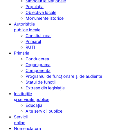
Simbolurile Naționale
Populația
Obiective locale
Monumente istorice
Autoritățile
publice locale
Consiliul local
Primarul
RUTI
Primăria
Conducerea
Organigrama
Componența
Programul de funcționare și de audiențe
Statul de funcții
Extrase din legislație
Instituțiile
și serviciile publice
Educația
Alte servicii publice
Servicii
online
Nomenclatura