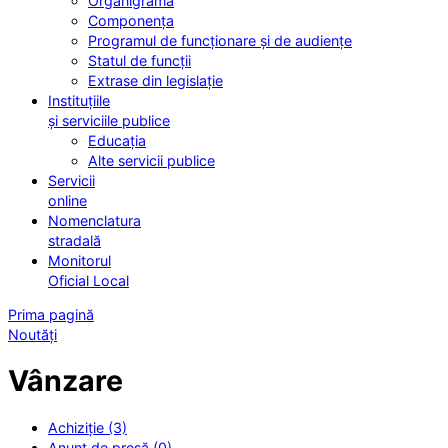
Organigrama
Componența
Programul de funcționare și de audiențe
Statul de funcții
Extrase din legislație
Instituțiile
și serviciile publice
Educația
Alte servicii publice
Servicii
online
Nomenclatura
stradală
Monitorul
Oficial Local
Prima pagină
Noutăți
Vânzare
Achiziție (3)
Anunț de presă (0)