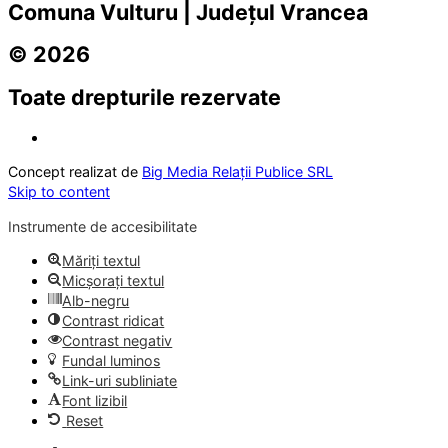
Comuna Vulturu | Județul Vrancea
© 2026
Toate drepturile rezervate
Concept realizat de
Big Media Relații Publice SRL
Skip to content
Instrumente de accesibilitate
Măriți textul
Micșorați textul
Alb-negru
Contrast ridicat
Contrast negativ
Fundal luminos
Link-uri subliniate
Font lizibil
Reset