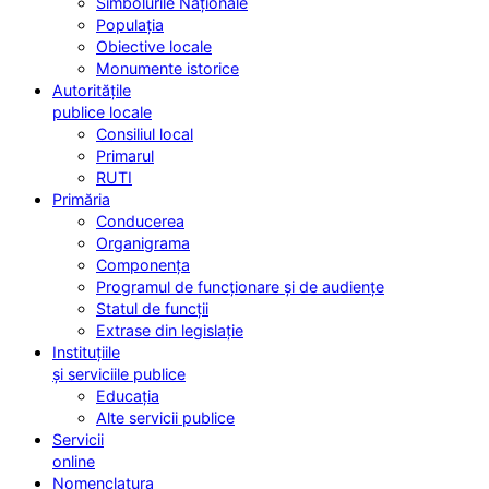
Simbolurile Naționale
Populația
Obiective locale
Monumente istorice
Autoritățile
publice locale
Consiliul local
Primarul
RUTI
Primăria
Conducerea
Organigrama
Componența
Programul de funcționare și de audiențe
Statul de funcții
Extrase din legislație
Instituțiile
și serviciile publice
Educația
Alte servicii publice
Servicii
online
Nomenclatura