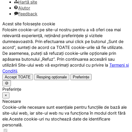
Hartă site
Ajutor
Feedback
Acest site folosește cookie
Folosim cookie-uri pe site-ul nostru pentru a vă oferi cea mai
relevantă experiență, reținând preferințele și vizitele
dumneavoastră. Prin efectuarea unui click pe butonul „Sunt de
acord”, sunteți de acord ca TOATE cookie-urile să fie utilizate.
De asemenea, puteți să refuzați cookie-urile opționale prin
apăsarea butonului „Refuz”. Prin continuarea accesării sau
utilizării Site-ului web vă exprimați acordul cu privire la
Termeni și
Condiții
.
Accept TOATE
Resping opționale
Preferințe
🍪
Preferințe
×
Necesare
Cookie-urile necesare sunt esențiale pentru funcțiile de bază ale
site-ului web, iar site-ul web nu va funcționa în modul dorit fără
ele.Aceste cookie-uri nu stochează date de identificare
personală.