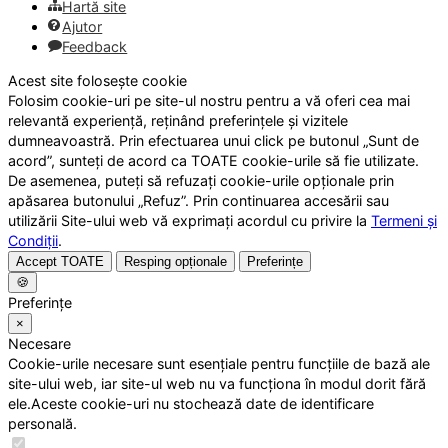
Hartă site
Ajutor
Feedback
Acest site folosește cookie
Folosim cookie-uri pe site-ul nostru pentru a vă oferi cea mai
relevantă experiență, reținând preferințele și vizitele
dumneavoastră. Prin efectuarea unui click pe butonul „Sunt de
acord”, sunteți de acord ca TOATE cookie-urile să fie utilizate.
De asemenea, puteți să refuzați cookie-urile opționale prin
apăsarea butonului „Refuz”. Prin continuarea accesării sau
utilizării Site-ului web vă exprimați acordul cu privire la
Termeni și
Condiții
.
Accept TOATE
Resping opționale
Preferințe
🍪
Preferințe
×
Necesare
Cookie-urile necesare sunt esențiale pentru funcțiile de bază ale
site-ului web, iar site-ul web nu va funcționa în modul dorit fără
ele.Aceste cookie-uri nu stochează date de identificare
personală.