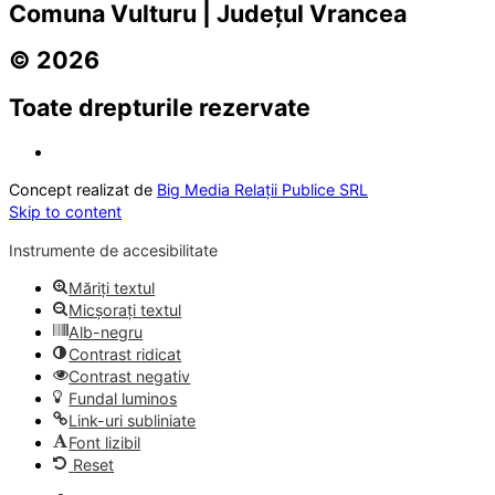
Comuna Vulturu | Județul Vrancea
© 2026
Toate drepturile rezervate
Concept realizat de
Big Media Relații Publice SRL
Skip to content
Instrumente de accesibilitate
Măriți textul
Micșorați textul
Alb-negru
Contrast ridicat
Contrast negativ
Fundal luminos
Link-uri subliniate
Font lizibil
Reset