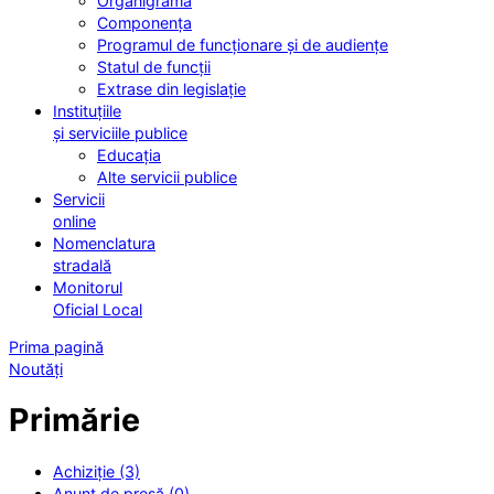
Organigrama
Componența
Programul de funcționare și de audiențe
Statul de funcții
Extrase din legislație
Instituțiile
și serviciile publice
Educația
Alte servicii publice
Servicii
online
Nomenclatura
stradală
Monitorul
Oficial Local
Prima pagină
Noutăți
Primărie
Achiziție (3)
Anunț de presă (0)