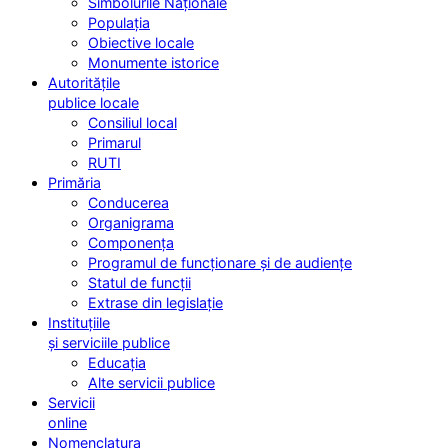
Simbolurile Naționale
Populația
Obiective locale
Monumente istorice
Autoritățile
publice locale
Consiliul local
Primarul
RUTI
Primăria
Conducerea
Organigrama
Componența
Programul de funcționare și de audiențe
Statul de funcții
Extrase din legislație
Instituțiile
și serviciile publice
Educația
Alte servicii publice
Servicii
online
Nomenclatura