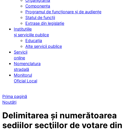
Organigrama
Componența
Programul de funcționare și de audiențe
Statul de funcții
Extrase din legislație
Instituțiile
și serviciile publice
Educația
Alte servicii publice
Servicii
online
Nomenclatura
stradală
Monitorul
Oficial Local
Prima pagină
Noutăți
Delimitarea și numerătoarea
sediilor secţiilor de votare din