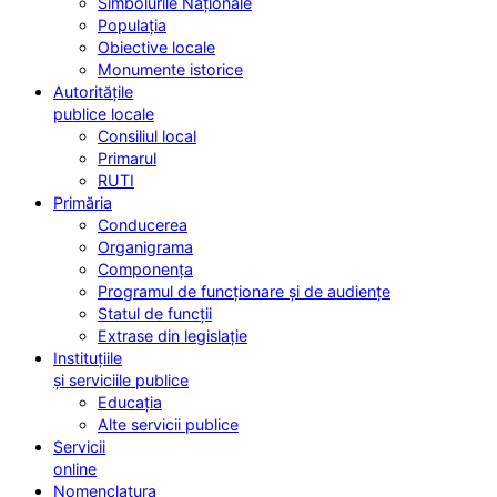
Simbolurile Naționale
Populația
Obiective locale
Monumente istorice
Autoritățile
publice locale
Consiliul local
Primarul
RUTI
Primăria
Conducerea
Organigrama
Componența
Programul de funcționare și de audiențe
Statul de funcții
Extrase din legislație
Instituțiile
și serviciile publice
Educația
Alte servicii publice
Servicii
online
Nomenclatura