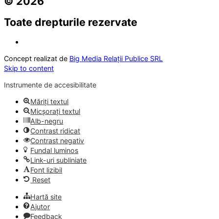
© 2026
Toate drepturile rezervate
Concept realizat de
Big Media Relații Publice SRL
Skip to content
Instrumente de accesibilitate
Măriți textul
Micșorați textul
Alb-negru
Contrast ridicat
Contrast negativ
Fundal luminos
Link-uri subliniate
Font lizibil
Reset
Hartă site
Ajutor
Feedback