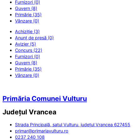
Furnizori (0)
Guvern (8)
Primărie (35)
Vânzare (0)
Achiziție (3)
Anunț de presă (0)
Avizier (5)
Concurs (22)
Furnizori (0)
Guvern (8)
Primărie (35)
Vânzare (0)
Primăria Comunei Vulturu
Județul
Vrancea
Strada Principală, satul Vulturu, județul Vrancea 627455
primar@primariavulturu.ro
0237 240 108