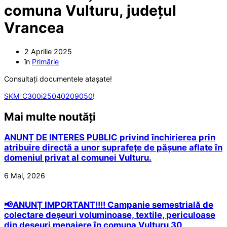
comuna Vulturu, județul
Vrancea
2 Aprilie 2025
în
Primărie
Consultați documentele atașate!
SKM_C300i25040209050
!
Mai multe noutăți
ANUNȚ DE INTERES PUBLIC privind închirierea prin
atribuire directă a unor suprafețe de pășune aflate în
domeniul privat al comunei Vulturu.
6 Mai, 2026
📢ANUNȚ IMPORTANT!!!! Campanie semestrială de
colectare deșeuri voluminoase, textile, periculoase
din deșeuri menajere în comuna Vulturu 30