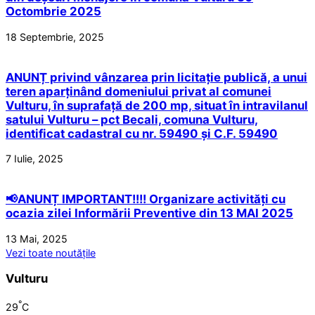
Octombrie 2025
18 Septembrie, 2025
ANUNȚ privind vânzarea prin licitație publică, a unui
teren aparținând domeniului privat al comunei
Vulturu, în suprafață de 200 mp, situat în intravilanul
satului Vulturu – pct Becali, comuna Vulturu,
identificat cadastral cu nr. 59490 și C.F. 59490
7 Iulie, 2025
📢ANUNȚ IMPORTANT!!!! Organizare activități cu
ocazia zilei Informării Preventive din 13 MAI 2025
13 Mai, 2025
Vezi toate noutățile
Vulturu
°
29
C