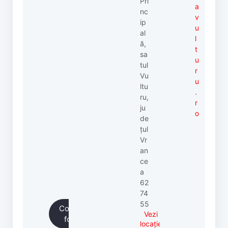
Pri
a
nc
v
ip
u
al
l
ă,
t
sa
u
tul
r
Vu
u
ltu
.
ru,
r
ju
o
de
țul
Vr
an
ce
a
62
74
55
Completează
Vezi
formularul
locație