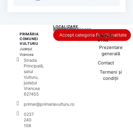
LOCALIZARE
Acest conținut este blocat până când acceptați categoria corespunzătoare de cookie-uri.
PRIMĂRIA
Accept categoria Funcționalitate
LINKURI
COMUNEI
UTILE
VULTURU
Prezentare
Județul
generală
Vrancea
Strada
Contact
Principală,
satul
Termeni și
Vulturu,
condiții
județul
Vrancea
627455
primar@primariavulturu.ro
0237
240
108