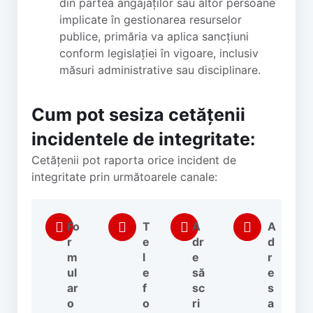
din partea angajaților sau altor persoane
implicate în gestionarea resurselor
publice, primăria va aplica sancțiuni
conform legislației în vigoare, inclusiv
măsuri administrative sau disciplinare.
Cum pot sesiza cetățenii
incidentele de integritate:
Cetățenii pot raporta orice incident de
integritate prin următoarele canale:
Fo
T
A
A
r
e
dr
d
m
l
e
r
ul
e
să
e
ar
f
sc
s
o
o
ri
a